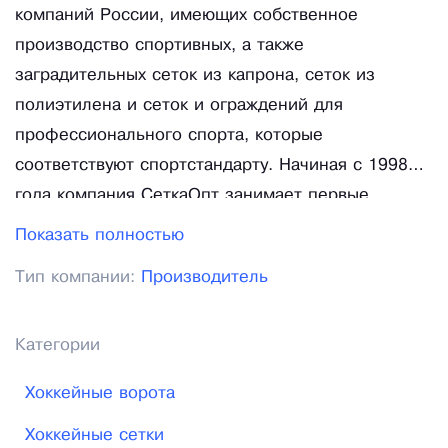
компаний России, имеющих собственное
производство спортивных, а также
заградительных сеток из капрона, сеток из
полиэтилена и сеток и ограждений для
профессионального спорта, которые
соответствуют спортстандарту. Начиная с 1998
года компания СеткаОпт занимает первые
позиции на спортивном рынке России и стран
Показать полностью
СНГ. Наша компания совершенствует технологию
Тип компании:
Производитель
изготовления своей спортивной продукции,
постоянно улучшая качество и с каждым днем
увеличивая ассортимент изделий. Производимые
Категории
нами сетки для спорта, изготавливаются из
Хоккейные ворота
самых современных материалов при
использовании новейших технологий, мы можем
Хоккейные сетки