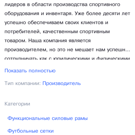
лидеров в области производства спортивного
оборудования и инвентаря. Уже более десяти лет
успешно обеспечиваем своих клиентов и
потребителей, качественным спортивным
товаром. Наша компания является
производителем, но это не мешает нам успешно
сотрудничать как с юридическими и физическими
лицами, так и с бюджетными организациями. Наш
Показать полностью
завод "Олимп Сити" располагается в Московской
Тип компании:
Производитель
области, в Павлово-Посадском районе и имеет
удобные подъездные пути по Носовихинскому
шоссе, что упрощает доставку в Москву,
Категории
Московскую область или для Вас самовывоз с
Функциональные силовые рамы
нашего склада. Мы будем рады принять Вас у
себя, при этом дадим хорошую скидку на всю
Футбольные сетки