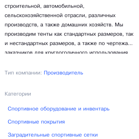
строительной, автомобильной,
сельскохозяйственной отрасли, различных
производств, а также домашних хозяйств. Мы
производим тенты как стандартных размеров, так
и нестандартных размеров, а также по чертежам
заказчиков для круглогодичного использования.
В зимний период также производим утепленные
тенты. Изготавливаем пленки ПВД как
Тип компании:
Производитель
стандартных, так и нестандартных размеров
различной плотности. Изготавливаем сетки для
Категории
строительных лесов, а также сетки для
спортивных мероприятий и других целей.
Спортивное оборудование и инвентарь
Спортивные покрытия
Заградительные спортивные сетки