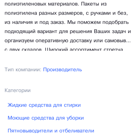
полиэтиленовых материалов. Пакеты из
полиэтилена разных размеров, с ручками и без,
из наличия и под заказ. Мы поможем подобрать
подходящий вариант для решения Ваших задач и
организуем оперативную доставку или самовывоз
с двух складов. Широкий ассортимент стретча,
клейких лент и хозяйственных товаров помогут
Вам обеспечить компанию необходимыми
Тип компании:
Производитель
материалами. Мы работаем для Вас с 2010г. и
всегда обеспечиваем высокое качество и низкую
Категории
цену поставляемых товаров.
Жидкие средства для стирки
Моющие средства для уборки
Пятновыводители и отбеливатели