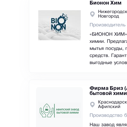
Бионон Хим
Нижегородск
Новгород
Производитель
«БИОНОН ХИМ» 
химии. Предлаг
мытья посуды, 
средств. Гаран
выгодные услов
Фирма Бриз (
бытовой хими
Краснодарск
Афипский
Производство б
Наш завод явл