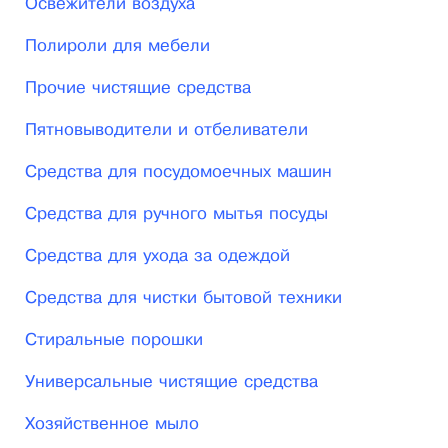
Освежители воздуха
жирных пятен и грязи (антижир), средство от
Полироли для мебели
накипи для стиральных машин.
Прочие чистящие средства
Пятновыводители и отбеливатели
Средства для посудомоечных машин
Средства для ручного мытья посуды
Средства для ухода за одеждой
Средства для чистки бытовой техники
Стиральные порошки
Универсальные чистящие средства
Хозяйственное мыло