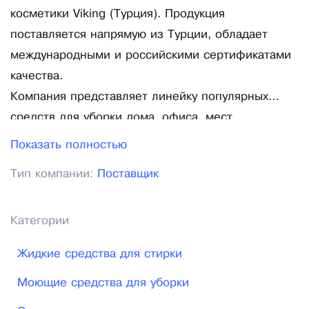
косметики Viking (Турция). Продукция
поставляется напрямую из Турции, обладает
международными и российскими сертификатами
качества.
Компания представляет линейку популярных
средств для уборки дома, офиса, мест
общественного питания.
Показать полностью
Средства бытовой химии и косметики: жидкое
Тип компании:
Поставщик
мыло, универсальное средство для чистки
поверхностей, кремовое средство для чистки
поверхностей, средство для мытья кухни с
Категории
курком, средство для мытья ванной с курком,
Жидкие средства для стирки
средство для мытья стекол с курком, жидкость
для мытья посуды, удалитель накипи и
Моющие средства для уборки
известкового налета, средство для удаления