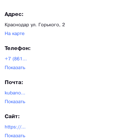
Адрес:
Краснодар ул. Горького, 2
На карте
Телефон:
+7 (861)255?40?03|+7
(861)255?10?33
Показать
Почта:
kubanopt1@yandex.ru
Показать
Сайт:
https://www.kuban-opt.ru/
Показать