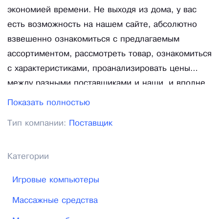
экономией времени. Не выходя из дома, у вас
есть возможность на нашем сайте, абсолютно
взвешенно ознакомиться с предлагаемым
ассортиментом, рассмотреть товар, ознакомиться
с характеристиками, проанализировать цены
между разными поставщиками и наши, и вполне
осмысленно определиться с выбором торговой
Показать полностью
сети, определить свои прибыли и прийти к
Тип компании:
Поставщик
решению, что работа с оптовой торговой сетью
Анитос максимально отвечает и Вашим
интересам. Цель нашей оптовой торговой сети
Категории
помогать вашему бизнесу, обеспечивать и
Игровые компьютеры
снабжать его качественными дешевыми
товарами, будь Вы всероссийская крупная
Массажные средства
торговая сеть или небольшой торговый