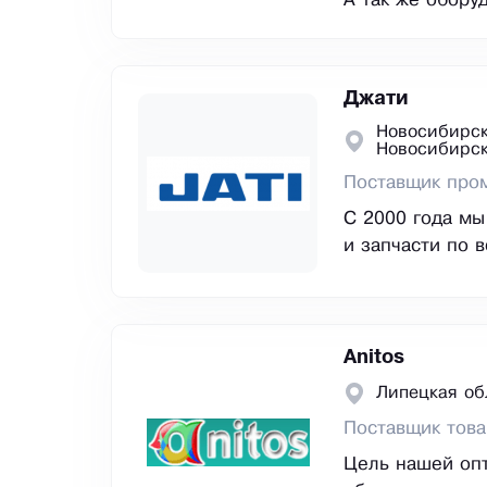
А так же обору
Джати
Новосибирск
Новосибирс
Поставщик про
С 2000 года м
и запчасти по 
Anitos
Липецкая об
Поставщик това
Цель нашей опт