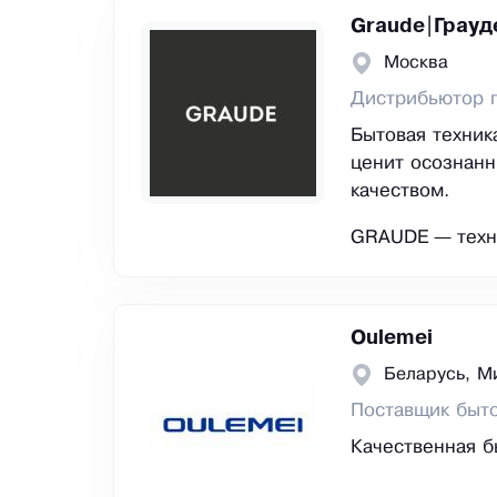
Graude|Грауд
Москва
Дистрибьютор 
Бытовая техник
ценит осознанн
качеством.
GRAUDE — техн
Oulemei
Беларусь, М
Поставщик быто
Качественная б