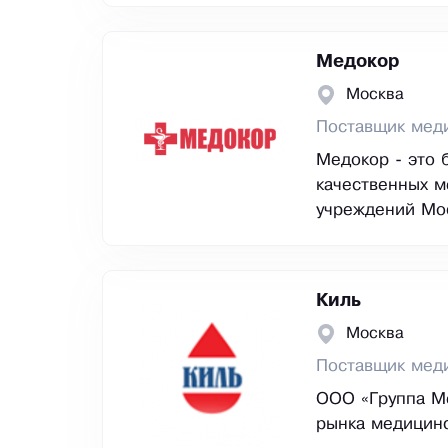
Медокор
Москва
Поставщик мед
Медокор - это 
качественных м
учреждений Мос
Киль
Москва
Поставщик меди
ООО «Группа Ме
рынка медицинс