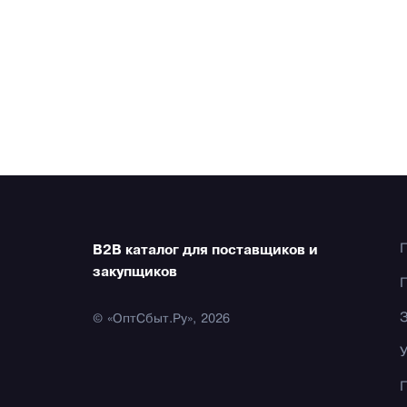
B2B каталог для поставщиков и
закупщиков
© «ОптСбыт.Ру», 2026