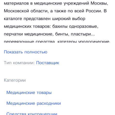
материалов в медицинские учреждений Москвы,
Московской области, а также по всей России. В
каталоге представлен широкий выбор
медицинских товаров: бахилы одноразовые,
перчатки медицинские, бинты, пластыри
перевязочные средства, катетеры урологические,
зонды, зеркала гинекологические, презервативы
Показать полностью
для УЗИ, бумага для ЭКГ, шприцы, иглы,
Тип компании:
Поставщик
катетеры-бабочки, системы для переливаний,
гели для УЗИ, медицинские журналы учета,
средства для дезинфекции, зеркало носовое, а
Категории
также широкий выбор продукции Пауль Хартманн.
Медицинские товары
Вся реализуемая продукция соответствует
стандартам качества, что подтверждено
Медицинские расходники
необходимыми сертификатами и декларациями.
Средства контрацепции