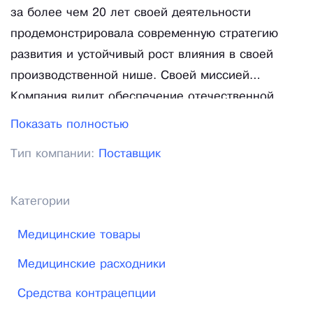
за более чем 20 лет своей деятельности
продемонстрировала современную стратегию
развития и устойчивый рост влияния в своей
производственной нише. Своей миссией
Компания видит обеспечение отечественной
медицины только лучшим оборудованием и
Показать полностью
материалами по самым доступным ценам.
Тип компании:
Поставщик
Прямые связи с крупными зарубежными
заводами-изготовителями, такими как
Unomedical, Metrax, Utas, Pharma Systems и
Категории
ведущими российскими производителями
Медицинские товары
(Можайский МИЗ, МИЗ-Ворсма и другие)
позволяют формировать низкие цены на товар.
Медицинские расходники
Ассортимент Компании насчитывает свыше 5
Средства контрацепции
тыс. позиций от почти сотни производителей из