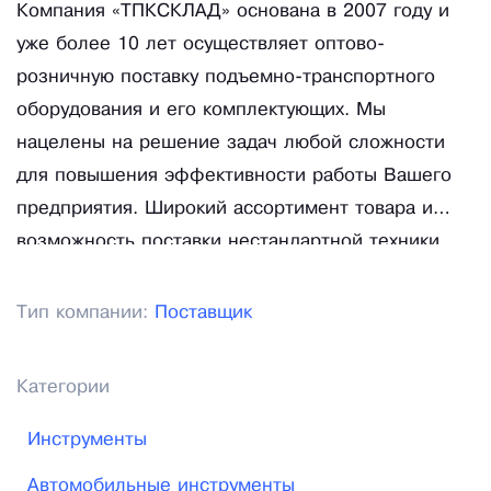
Компания «ТПКСКЛАД» основана в 2007 году и
уже более 10 лет осуществляет оптово-
розничную поставку подъемно-транспортного
оборудования и его комплектующих. Мы
нацелены на решение задач любой сложности
для повышения эффективности работы Вашего
предприятия. Широкий ассортимент товара и
возможность поставки нестандартной техники
выдвигает нас в лидеры среди поставщиков, а
низкие цены и гибкая система индивидуальных
Тип компании:
Поставщик
скидок дают нам значительное преимущество
перед другими. Мы уделяем особое внимание
Категории
Вашим условиям работы и среде эксплуатации
для подбора подходящего оборудования, экономя
Инструменты
Ваши временные и денежные затраты.
Автомобильные инструменты