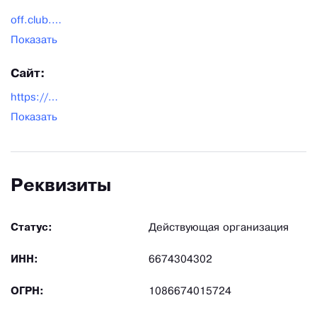
off.club.sekr@gmail.com
Показать
Сайт:
https://www.arb-ural.ru/
Показать
Реквизиты
Статус:
Действующая организация
ИНН:
6674304302
ОГРН:
1086674015724