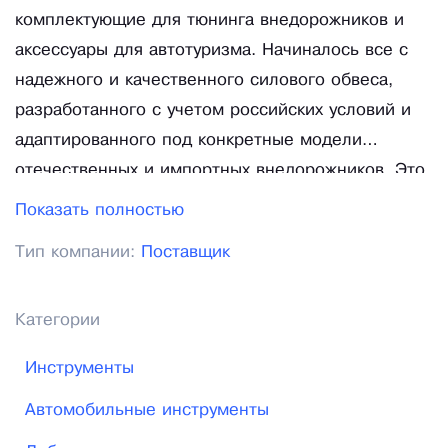
комплектующие для тюнинга внедорожников и
аксессуары для автотуризма. Начиналось все с
надежного и качественного силового обвеса,
разработанного с учетом российских условий и
адаптированного под конкретные модели
отечественных и импортных внедорожников. Это
силовые задние и передние бамперы, силовые
Показать полностью
пороги, защиты рулевых тяг и окон,
Тип компании:
Поставщик
экспедиционные багажники, площадки под
переносную лебедку, переходники фаркопа. Вся
продукция РИФ отличается высочайшим уровнем
Категории
качества и успешно конкурируют на рынке с
Инструменты
аналогичной продукцией самых известных
мировых брэндов. Компания не останавливается
Автомобильные инструменты
на достигнутом, постоянно совершенствуя и