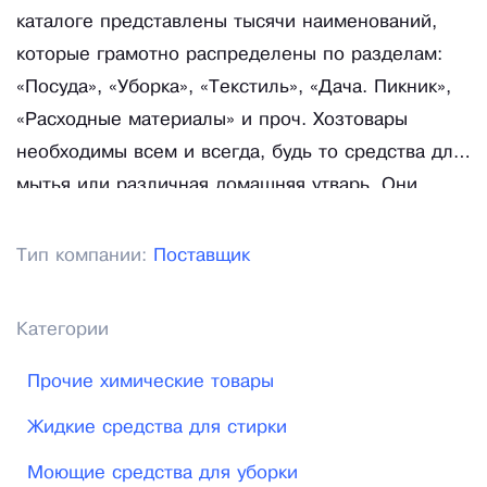
каталоге представлены тысячи наименований,
которые грамотно распределены по разделам:
«Посуда», «Уборка», «Текстиль», «Дача. Пикник»,
«Расходные материалы» и проч. Хозтовары
необходимы всем и всегда, будь то средства для
мытья или различная домашняя утварь. Они
пользуются регулярным спросом независимо от
времени года и курса валют. Воспользовавшись
Тип компании:
Поставщик
нашим каталогом, вы можете составить широкий
ассортимент, с помощью которого ваш бизнес
Категории
всегда будет на плаву.
Прочие химические товары
Жидкие средства для стирки
Моющие средства для уборки