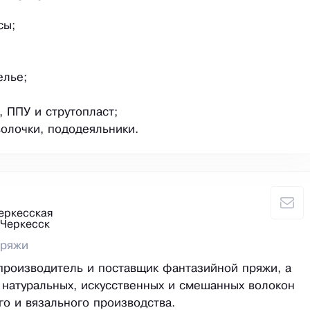
сы;
елье;
, ППУ и струтопласт;
волочки, пододеяльники.
еркесская
 Черкесск
пряжи
производитель и поставщик фантазийной пряжи, а
 натуральных, искусственных и смешанных волокон
го и вязального производства.