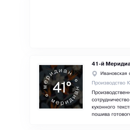
41-й Мериди
Ивановская 
Производство К
Производственн
сотрудничество
кухонного текс
пошива готовог