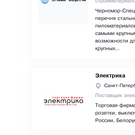
стройматериал
Черномор-СпецС
перечня стальн
пиломатериалов
самыми крупным
возможности дл
крупных...
Электрика
Санкт-Петер
Поставщик элек
Торговая фирма
розетки, выклю
России, Белорус