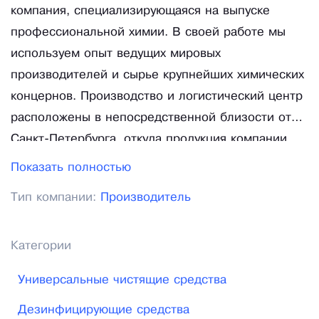
компания, специализирующаяся на выпуске
профессиональной химии. В своей работе мы
используем опыт ведущих мировых
производителей и сырье крупнейших химических
концернов. Производство и логистический центр
расположены в непосредственной близости от
Санкт-Петербурга, откуда продукция компании
поставляется во все регионы России. Сфера
Показать полностью
деятельности компании — выпуск антисептиков,
Тип компании:
Производитель
строительной химии, огнебиозащитных составов,
промышленных биоцидов, современных
клининговых средств, бытовой химии под
Категории
торговой маркой Prosept. Продукция Prosept
Универсальные чистящие средства
объединяет в себе весь современный опыт
производства защитных составов, специальной
Дезинфицирующие средства