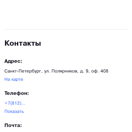
химии и мировые научные достижения в этой
сфере. Все выпускаемые средства были
разработаны с привлечением специалистов-
практиков, экспертов в своих отраслях, и
многократно испытаны ежедневным
Контакты
применением в «полевых» условиях.
Адрес:
Санкт-Петербург, ул. Полярников, д. 9, оф. 408
На карте
Телефон:
+7(812)309-28-90
Показать
Почта: