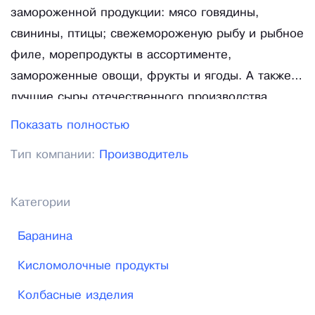
замороженной продукции: мясо говядины,
свинины, птицы; свежемороженую рыбу и рыбное
филе, морепродукты в ассортименте,
замороженные овощи, фрукты и ягоды. А также
лучшие сыры отечественного производства,
молоко, масло и яйца. У компании “МясРыбТорг”
Показать полностью
прочные партнерские отношения с крупными и
Тип компании:
Производитель
мелкими оптовиками. Постоянными клиентами
компании являются крупные супермаркеты,
магазины шаговой доступности, рестораны, кафе,
Категории
дома отдыха, детские лагеря отдыха, школы и
Баранина
детские сады, предприятия общественного
питания, комбинаты детского питания Москвы и
Кисломолочные продукты
Московской области. С 2019 года начали
Колбасные изделия
развивать сеть розничных продаж для жителей