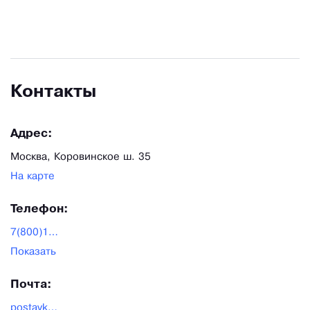
Москвы и Подмосковья и продаж в формате
совместных покупок.
Контакты
Адрес:
Москва, Коровинское ш. 35
На карте
Телефон:
7(800)100-37-63
Показать
Почта:
postavka.0616@mail.ru