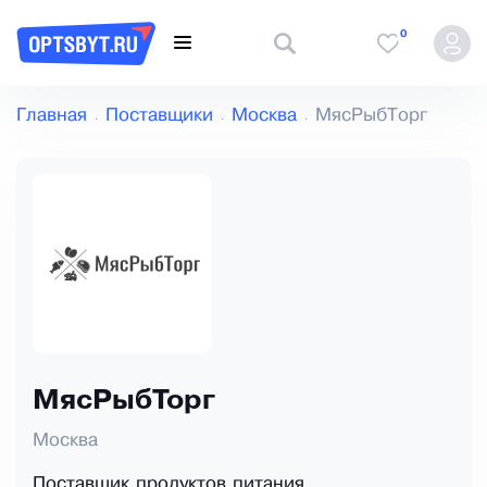
0
Главная
Поставщики
Москва
МясРыбТорг
МясРыбТорг
Москва
Поставщик продуктов питания