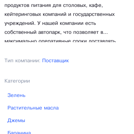
продуктов питания для столовых, кафе,
кейтеринговых компаний и государственных
учреждений. У нашей компании есть
собственный автопарк, что позволяет в
максимально оперативные сроки доставлять
необходимую продукцию. Все автомобили
оснащены холодильным оборудованием с
Тип компании:
Поставщик
температурным режимом от -15 до +10 C.
Компания имеет собственные склады, где
Категории
продукция хранится строго с соблюдением
температурных режимов.
Зелень
Растительные масла
Джемы
Баранина