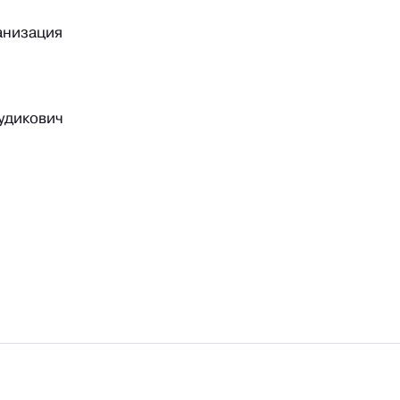
анизация
удикович