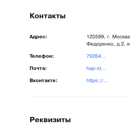
Контакты
Адрес:
125599, г. Москв
Федоренко, д.2, к
Телефон:
79264665020
Почта:
hap-store@ya.ru
Вконтакте:
https://vk.com/h_a_p_p_y_s_t_o_r_e
Реквизиты