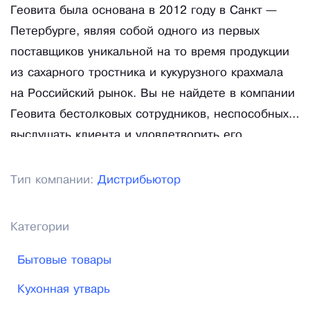
Геовита была основана в 2012 году в Санкт —
Петербурге, являя собой одного из первых
поставщиков уникальной на то время продукции
из сахарного тростника и кукурузного крахмала
на Российский рынок. Вы не найдете в компании
Геовита бестолковых сотрудников, неспособных
выслушать клиента и удовлетворить его
потребности, а также сотрудников, с
нетерпением ждущих конца рабочей недели или
Тип компании:
Дистрибьютор
пятницы. . . Устойчивая мотивация, современная
система тайм — менеджмента и дух
Категории
соревнования — вот залог нашей
производительности труда.
Бытовые товары
Кухонная утварь