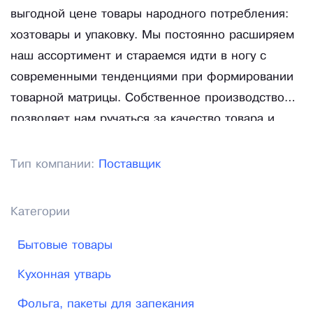
выгодной цене товары народного потребления:
хозтовары и упаковку. Мы постоянно расширяем
наш ассортимент и стараемся идти в ногу с
современными тенденциями при формировании
товарной матрицы. Собственное производство
позволяет нам ручаться за качество товара и
держать цены на низком уровне. У нас можно
купить товар в минимальном объеме – от 1
Тип компании:
Поставщик
коробки. Обеспечиваем оперативную отгрузку
товара. Также у нас есть варианты бесплатной
Категории
доставки, обращайтесь!
Бытовые товары
Кухонная утварь
Фольга, пакеты для запекания