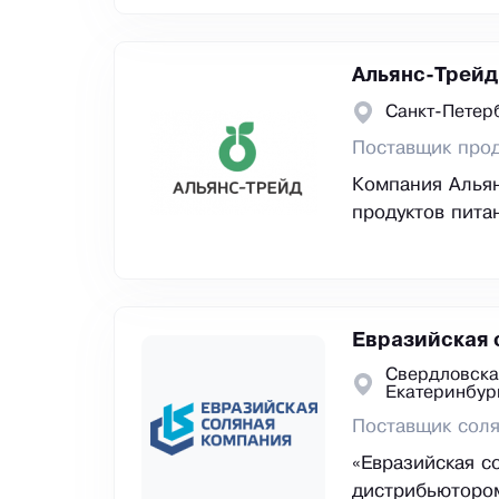
Альянс-Трейд
Санкт-Петер
Поставщик прод
Компания Альян
продуктов пита
Евразийская 
Свердловска
Екатеринбур
Поставщик сол
«Евразийская с
дистрибьюторо