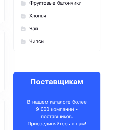
Фруктовые батончики
Хлопья
Чай
Чипсы
Поставщикам
В нашем каталоге более
9 000 компаний -
поставщиков.
Присоединяйтесь к нам!