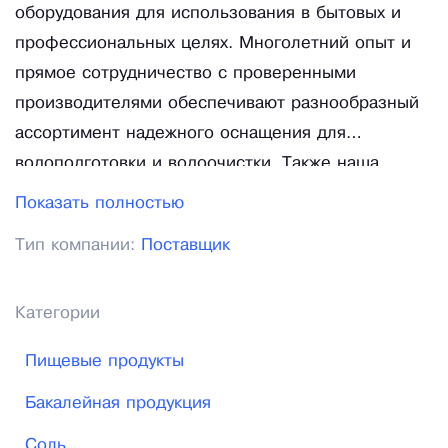
оборудования для использования в бытовых и
профессиональных целях. Многолетний опыт и
прямое сотрудничество с проверенными
производителями обеспечивают разнообразный
ассортимент надежного оснащения для
водоподготовки и водоочистки. Также наша
команда предоставляет обширный спектр услуг в
Показать полностью
области монтажа фильтрующего оборудования,
Тип компании:
Поставщик
промывки систем отопления и водоснабжения,
защиты реагентами и сервисного обслуживания
техники. Водоподготовка подразумевает под
Категории
собой очистку питьевой и технической воды с
Пищевые продукты
помощью различных препаратов, а в процессе
водоочистки осуществляется очистка сточных вод
Бакалейная продукция
от загрязнений. Оба эти процесса крайне важны
Соль