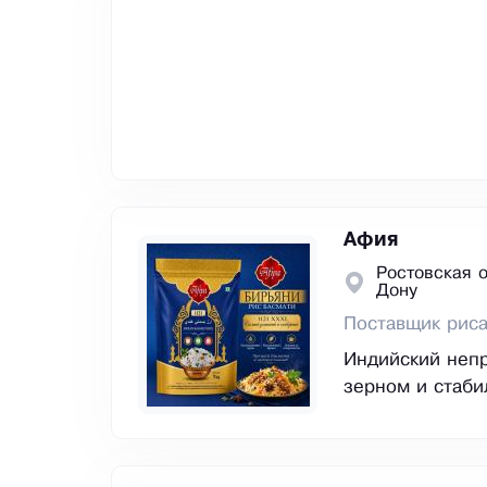
Афия
Ростовская о
Дону
Поставщик рис
Индийский неп
зерном и стаби