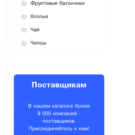
Фруктовые батончики
Хлопья
Чай
Чипсы
Поставщикам
В нашем каталоге более
9 000 компаний -
поставщиков.
Присоединяйтесь к нам!