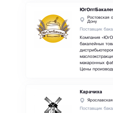
ЮгОптБакале
Ростовская о
Дону
Поставщик бак
Компания «ЮгОп
бакалейных тов
дистрибьютером
маслоэкстракци
макаронных фаб
Цены производ
Карачиха
Ярославская
Поставщик бак