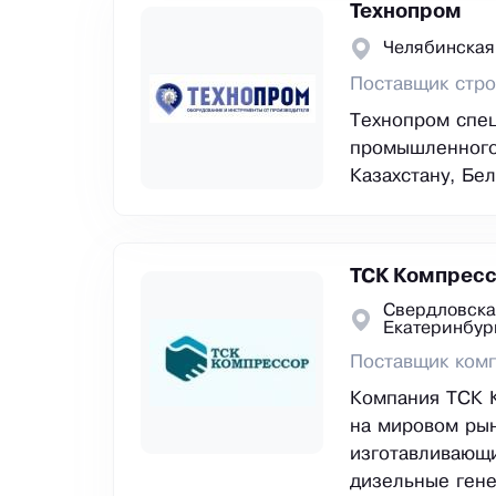
Технопром
Челябинская
Поставщик стро
Технопром спец
промышленного 
Казахстану, Бе
ТСК Компрес
Свердловска
Екатеринбур
Поставщик ком
Компания ТСК 
на мировом ры
изготавливающ
дизельные гене