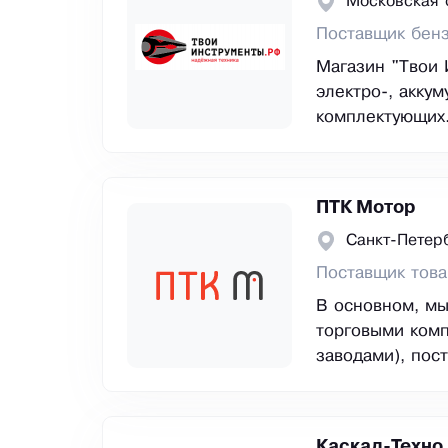
Московская 
Поставщик бенз
Магазин "Твои 
электро-, акку
комплектующих
ПТК Мотор
Санкт-Петер
Поставщик тов
В основном, мы
торговыми комп
заводами), пос
Каскад-Техно