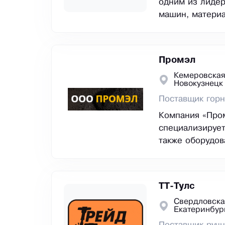
одним из лидер
машин, материа
Промэл
Кемеровская
Новокузнецк
Поставщик горн
Компания «Пром
специализирует
также оборудо
ТТ-Тулс
Свердловска
Екатеринбур