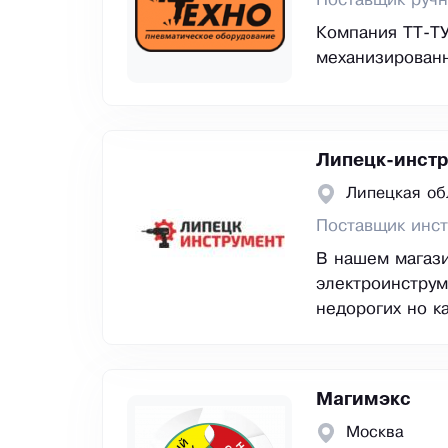
Поставщик ручн
Компания ТТ-ТУ
механизированн
Липецк-инст
Липецкая об
Поставщик инс
В нашем магази
электроинструм
недорогих но к
Магимэкс
Москва