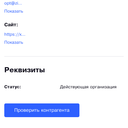
opt@zimpa.ru
Показать
Сайт:
https://xn----9sbgtwdjaixh0l.xn--p1ai/
Показать
Реквизиты
Статус:
Действующая организация
Проверить контрагента