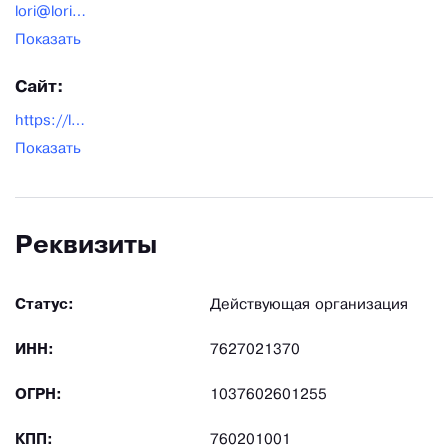
lori@lori-toys.ru
Показать
Сайт:
https://lori-toys.ru/
Показать
Реквизиты
Статус:
Действующая организация
ИНН:
7627021370
ОГРН:
1037602601255
КПП:
760201001