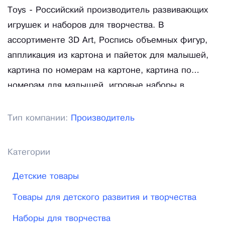
Toys - Российский производитель развивающих
игрушек и наборов для творчества. В
ассортименте 3D Art, Роспись объемных фигур,
аппликация из картона и пайеток для малышей,
картина по номерам на картоне, картина по
номерам для малышей, игровые наборы в
сундучке, картина по номерам, волшебный блеск,
шедевры архитектуры и многое другое.
Тип компании:
Производитель
Категории
Детские товары
Товары для детского развития и творчества
Наборы для творчества