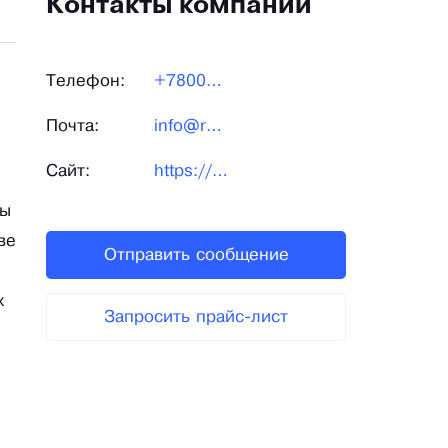
Контакты компании
Телефон:
+7800234-08-76
Почта:
info@ro-med.ru
Сайт:
https://ekb.ro-med.ru/
ты
ве
Отправить сообщение
х
Запросить прайс-лист