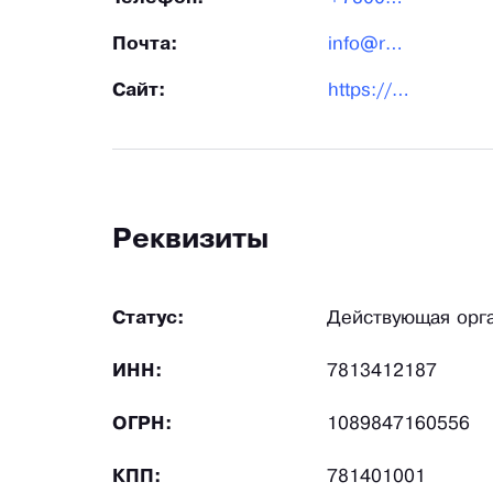
Почта:
info@ro-med.ru
Сайт:
https://ekb.ro-med.ru/
Реквизиты
Статус:
Действующая орг
ИНН:
7813412187
ОГРН:
1089847160556
КПП:
781401001