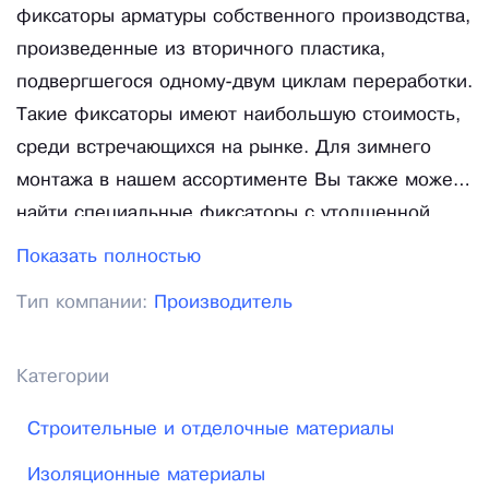
фиксаторы арматуры собственного производства,
произведенные из вторичного пластика,
подвергшегося одному-двум циклам переработки.
Такие фиксаторы имеют наибольшую стоимость,
среди встречающихся на рынке. Для зимнего
монтажа в нашем ассортименте Вы также можете
найти специальные фиксаторы с утолщенной
стенкой. Такие фиксаторы можно использовать
Показать полностью
при монтаже арматуры при температуре до
Тип компании:
Производитель
минус 25 градусов, а также в случаях, когда
фиксаторы подвержены большим механическим
нагрузкам. Если вы Вы ищете самый дешёвый
Категории
вариант, среди встречающихся на рынке, Вы
Строительные и отделочные материалы
должны быть готовы к тому что встретитесь
серьёзным перерасходом из-за регулярных
Изоляционные материалы