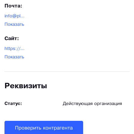
арматуры.
Почта:
info@plastfix.ru
Показать
Сайт:
https://plastfix.ru/
Показать
Реквизиты
Статус:
Действующая организация
Проверить контрагента