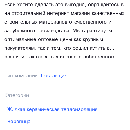
Если хотите сделать это выгодно, обращайтесь в
на строительный интернет магазин качественных
строительных материалов отечественного и
зарубежного производства. Мы гарантируем
оптимальные оптовые цены как крупным
покупателям, так и тем, кто решил купить в
розницу, так сказать для своего собственного
строительства или ремонта. Мы предлагаем
широкий ассортимент строительных материалов
Тип компании:
Поставщик
- более 15 000 товаров в нашем официальном
каталоге интернет-магазина от производителя.
Категории
Особенно широкий выбор продукции мы
предлагаем для устройства кровли,
Жидкая керамическая теплоизоляция
строительства домов и ремонта квартир.
Черепица