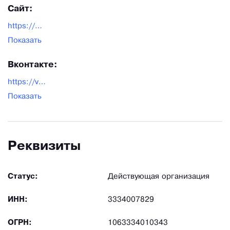
Сайт:
https://murom-mebel.ru/
Показать
Вконтакте:
https://vk.com/murom_mebel_official
Показать
Реквизиты
Статус:
Действующая организация
ИНН:
3334007829
ОГРН:
1063334010343