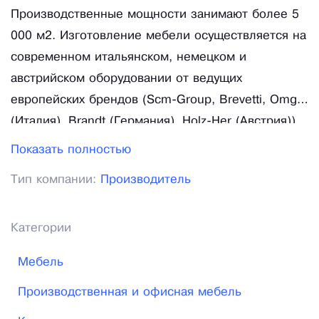
Производственные мощности занимают более 5
000 м2. Изготовление мебели осуществляется на
современном итальянском, немецком и
австрийском оборудовании от ведущих
европейских брендов (Scm-Group, Brevetti, Omga
(Италия), Brandt (Германия), Holz-Her (Австрия))
по передовым технологиям согласно мировым
Показать полностью
стандартам качества, что позволяет компании
Тип компании:
Производитель
производить мебель любого уровня сложности,
не уступая другим российским производителям.
На сегодняшний день парк состоит из станков
Категории
полуавтоматического и автоматического типа
Мебель
управления. Автоматизация процесса
производства существенно улучшает качество
Производственная и офисная мебель
выпускаемой продукции. Раскроечные центры с