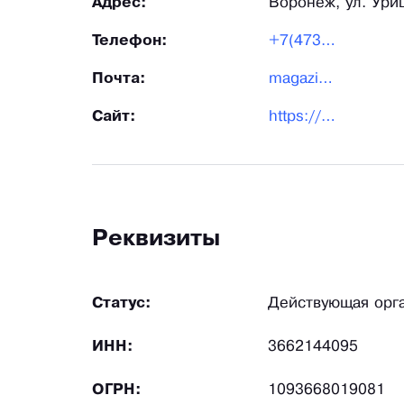
Адрес:
Воронеж, ул. Уриц
Телефон:
+7(473)207-10-03
Почта:
magazin@medik-dom.ru
Сайт:
https://medik-dom.ru/
Реквизиты
Статус:
Действующая орг
ИНН:
3662144095
ОГРН:
1093668019081