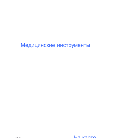
 - маски, респираторы, антисептики для рук и
й, инфракрасные бесконтактные термометры.
Медицинские инструменты
На карте