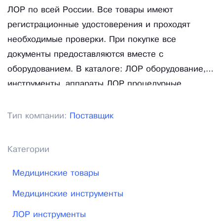
ЛОР по всей России. Все товары имеют
регистрационные удостоверения и проходят
необходимые проверки. При покупке все
документы предоставляются вместе с
оборудованием. В каталоге: ЛОР оборудование,
инструменты, аппараты ЛОР процедурные,
аудиометры, тимпанометры и импедансометры
(импедансные аудиометры), воронка Зигле,
Тип компании:
Поставщик
голосообразующие аппараты, диагностические
ЛОР наборы, ирригатор полости уха портативный
Категории
ProPulse NG.
Медицинские товары
Медицинские инструменты
ЛОР инструменты