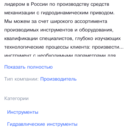
лидером в России по производству средств
механизации с гидродинамическим приводом.
Мы можем за счет широкого ассортимента
производимых инструментов и оборудования,
квалификации специалистов, глубоко изучающих
технологические процессы клиента: произвести
инструмент с необходимыми параметрами для
работы от гидравлической системы любой
Показать полностью
техники; оптимально подобрать инструмент и
Тип компании:
Производитель
технологию выполнения работ; рационально
адаптировать гидравлическую систему Вашей
техники под производимый нами инструмент.
Категории
Наш инструмент работает в сложнейших
Инструменты
климатических условиях при температуре воздуха
от – 50 до + 40 град. С, под водой и под землей.
Гидравлические инструменты