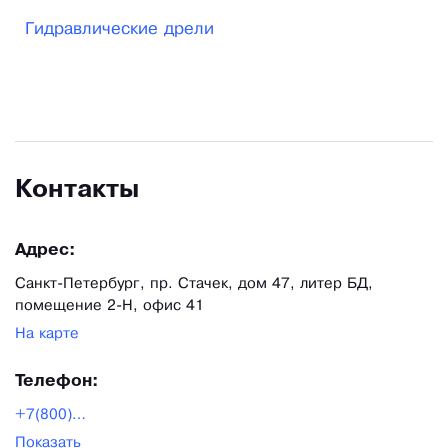
Благодаря большому опыту нашей работы с ПАО
Гидравлические дрели
«Газпром», ОАО «АК «Транснефть», УК
«Росводоканал», ПАО «Т ПЛЮС», ПАО «Интер
РАО» и другими крупными управляющими
компаниями мы можем предложить готовые
решения внедрения гидравлического
Контакты
инструмента на Вашем предприятии.
Адрес:
Санкт-Петербург, пр. Стачек, дом 47, литер БД,
помещение 2-Н, офис 41
На карте
Телефон:
+7(800)222-97-78
Показать