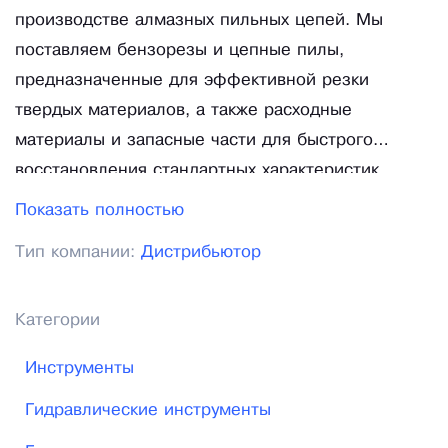
производстве алмазных пильных цепей. Мы
поставляем бензорезы и цепные пилы,
предназначенные для эффективной резки
твердых материалов, а также расходные
материалы и запасные части для быстрого
восстановления стандартных характеристик
эксплуатируемого оборудования. В нашем
Показать полностью
ассортименте представлены высокопрочные
Тип компании:
Дистрибьютор
алмазные пильные цепи, предназначенные для
работ: по бетону, по асфальту, по железобетону.
Для эффективного выполнения определенных
Категории
технологических операций в ассортименте
Инструменты
представлены пильные шины различного
размера. Бензиновые и гидравлические пилы для
Гидравлические инструменты
резки бетона соединяют в себе высокую