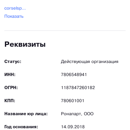
взрывоопасных помещениях применяются
corselspb@gmail.com
пневматические пилы, работающие без
Показать
искрообразования. Цены на цепной инструмент
ics зависят от мощности двигателя, размеров
шины, параметров цепи и функциональных
Реквизиты
возможностей оборудования.
Статус:
Действующая организация
ИНН:
7806548941
ОГРН:
1187847260182
КПП:
780601001
Название юр лица:
Ронапарт, ООО
Год основания:
14.09.2018