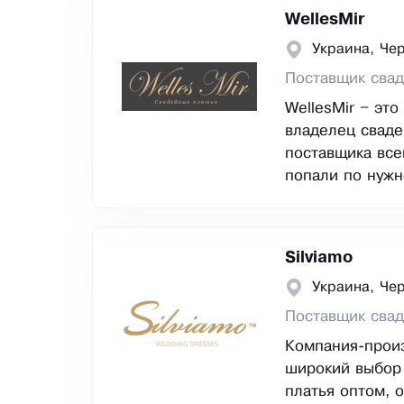
WellesMir
Украина, Че
Поставщик свад
WellesMir – эт
владелец сваде
поставщика все
попали по нужн
Silviamo
Украина, Че
Поставщик свад
Компания-произ
широкий выбор
платья оптом, 