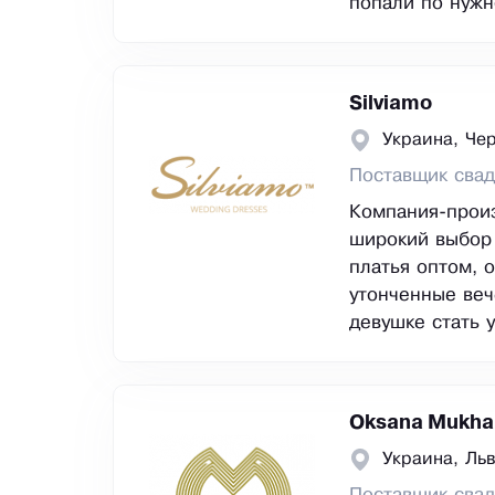
попали по нужн
Silviamo
Украина, Че
Поставщик свад
Компания-произ
широкий выбор
платья оптом, 
утонченные веч
девушке стать 
Oksana Mukha
Украина, Ль