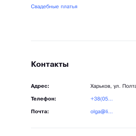
Свадебные платья
Контакты
Адрес:
Харьков, ул. Полт
Телефон:
+38(057)372-49-11
Почта:
olga@lileya.kharkov.ua