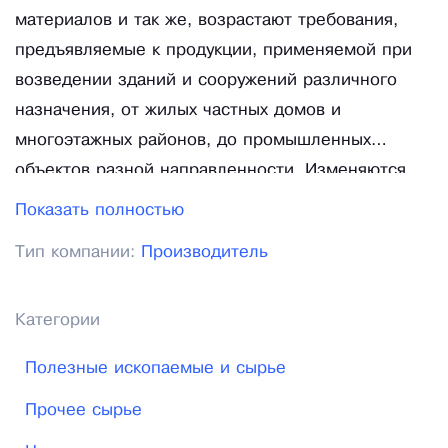
материалов и так же, возрастают требования,
предъявляемые к продукции, применяемой при
возведении зданий и сооружений различного
назначения, от жилых частных домов и
многоэтажных районов, до промышленных
объектов разной направленности. Изменяются
потребности в благоустройстве и ландшафтном
Показать полностью
дизайне. Так же, становятся строже стандарты
Тип компании:
Производитель
прокладки инженерных сетей, устройства
автомобильных и железных дорог. СК
ЭлитСтройГрупп гордится исключительными
Категории
показателями качества всего ассортимента
Полезные ископаемые и сырье
производимых и продаваемых строительных
материалов. Все позиции, представленные нами,
Прочее сырье
выпускаются только согласно ГОСТ, жестким