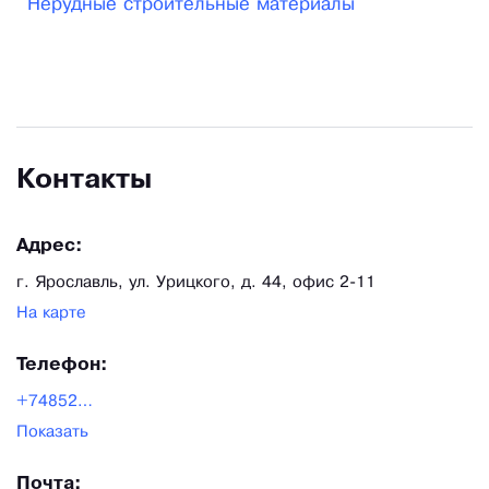
Нерудные строительные материалы
нормативным условиям принятым на
сегодняшний день. Мы являемся флагманом
Ярославского региона в изготовлении и продаже
материалов для строительства.
Контакты
Адрес:
г. Ярославль, ул. Урицкого, д. 44, офис 2-11
На карте
Телефон:
+74852662311
Показать
Почта: