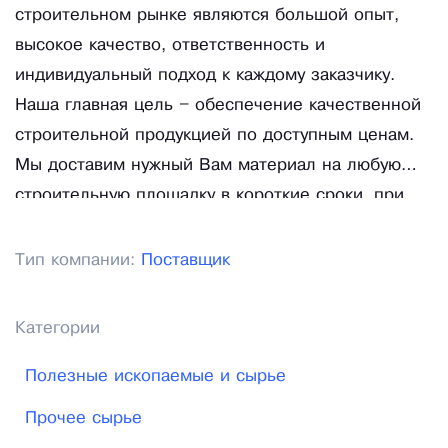
строительном рынке являются большой опыт,
высокое качество, ответственность и
индивидуальный подход к каждому заказчику.
Наша главная цель – обеспечение качественной
строительной продукцией по доступным ценам.
Мы доставим нужный Вам материал на любую
строительную площадку в короткие сроки, при
этом Вы сможете существенно сэкономить на
доставке. Мы не останавливаемся на
Тип компании:
Поставщик
достигнутом, постоянно расширяем сеть
производств, модернизируем оборудование и
Категории
повышаем квалификацию нашего персонала.
Полезные ископаемые и сырье
Прочее сырье