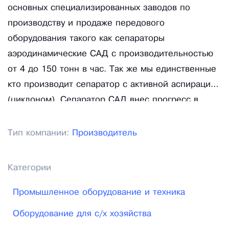
основных специализированных заводов по
производству и продаже передового
оборудования такого как сепараторы
аэродинамические САД с производительностью
от 4 до 150 тонн в час. Так же мы единственные
кто производит сепаратор с активной аспирацией
(циклоном). Сепаратор САД внес прогресс в
технологию получения чистого и здорового
зерна, обладающим высокими посевными и
Тип компании:
Производитель
урожайными качествами. Мы предлагаем
потребителям сепараторы САД, в которых
Категории
использована технология высокоточной
калибровки по удельному весу.
Промышленное оборудование и техника
Оборудование для с/х хозяйства