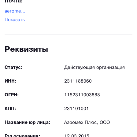
Почта:
aeromehplus@gmail.com
Показать
Реквизиты
Статус:
Действующая организация
ИНН:
2311188060
ОГРН:
1152311003888
КПП:
231101001
Название юр лица:
Аэромех Плюс, ООО
Год основания:
12.03.2015