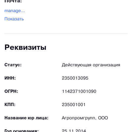
Почта:
manager-agrogrup1@mail.ru
Показать
Реквизиты
Статус:
Действующая организация
ИНН:
2350013095
ОГРН:
1142371001090
КПП:
235001001
Название юр лица:
Агропромгрупп, ООО
Год основания:
25.11.2014