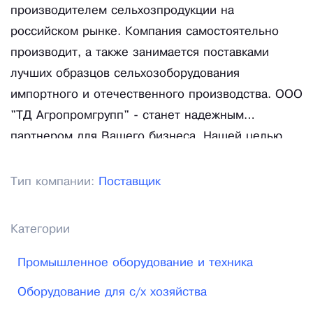
производителем сельхозпродукции на
российском рынке. Компания самостоятельно
производит, а также занимается поставками
лучших образцов сельхозоборудования
импортного и отечественного производства. ООО
"ТД Агропромгрупп" - станет надежным
партнером для Вашего бизнеса. Нашей целью
является продвижение качественной,
современной, высокоточной и
Тип компании:
Поставщик
высокопроизводительной сельскохозяйственной
техники на рынок РФ. Благодаря большому опыту
Категории
работы, слаженному коллективу и желанию
доводить дело до конца, мы способны
Промышленное оборудование и техника
удовлетворить потребность сельхозтоварах
Оборудование для с/х хозяйства
любого клиента.