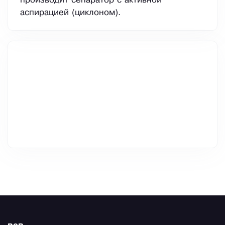
производит сепаратор с активной
аспирацией (циклоном).