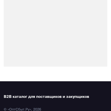
B2B каталог для поставщиков и закупщиков
© «ОптСбыт.Ру», 2026