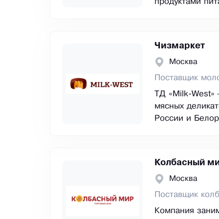
продуктами пит
Чизмаркет
Москва
Поставщик мол
ТД «Milk-West»
мясных деликат
России и Белор
Колбасный м
Москва
Поставщик кол
Компания заним