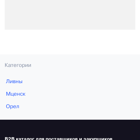
Категории
Ливны
Мценск
Орел
B2B каталог для поставщиков и закупщиков